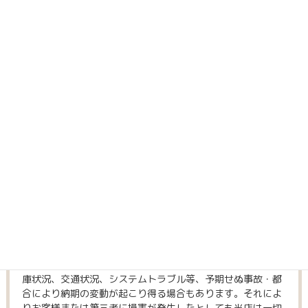
場合があります。その場合はご注文確定前にご連絡いたしま
す。
注文方法
ご注文はインターネットのみでお受けできます。
お電話やFAXでのご注文はご対応しておりません。
引渡し時期
ご注文後、制作開始より約2週間～1ヶ月でのお届けとなりま
す。
作家や商品によって納期が異なりますので、詳細はご注文ペ
ージをご覧ください。
※納期の厳守には細心の注意を払っておりますが、生産・在
庫状況、交通状況、システムトラブル等、予期せぬ事故・都
合により納期の変動が起こり得る場合もあります。それによ
りお客様または第三者に損害が発生したとしても当店は一切