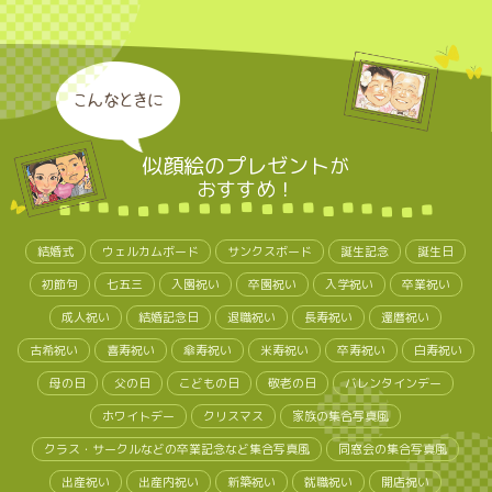
こんなときに
似顔絵のプレゼント
が
おすすめ！
結婚式
ウェルカムボード
サンクスボード
誕生記念
誕生日
初節句
七五三
入園祝い
卒園祝い
入学祝い
卒業祝い
成人祝い
結婚記念日
退職祝い
長寿祝い
還暦祝い
古希祝い
喜寿祝い
傘寿祝い
米寿祝い
卒寿祝い
白寿祝い
母の日
父の日
こどもの日
敬老の日
バレンタインデー
ホワイトデー
クリスマス
家族の集合写真風
クラス・サークルなどの卒業記念など集合写真風
同窓会の集合写真風
出産祝い
出産内祝い
新築祝い
就職祝い
開店祝い