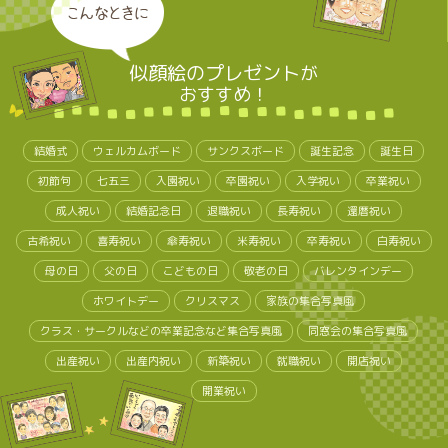
こんなときに
似顔絵のプレゼント
が
おすすめ！
結婚式
ウェルカムボード
サンクスボード
誕生記念
誕生日
初節句
七五三
入園祝い
卒園祝い
入学祝い
卒業祝い
成人祝い
結婚記念日
退職祝い
長寿祝い
還暦祝い
古希祝い
喜寿祝い
傘寿祝い
米寿祝い
卒寿祝い
白寿祝い
母の日
父の日
こどもの日
敬老の日
バレンタインデー
ホワイトデー
クリスマス
家族の集合写真風
クラス・サークルなどの卒業記念など集合写真風
同窓会の集合写真風
出産祝い
出産内祝い
新築祝い
就職祝い
開店祝い
開業祝い