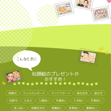
こんなときに
似顔絵のプレゼント
が
おすすめ！
結婚式
ウェルカムボード
サンクスボード
誕生記念
誕生日
初節句
七五三
入園祝い
卒園祝い
入学祝い
卒業祝い
成人祝い
結婚記念日
退職祝い
長寿祝い
還暦祝い