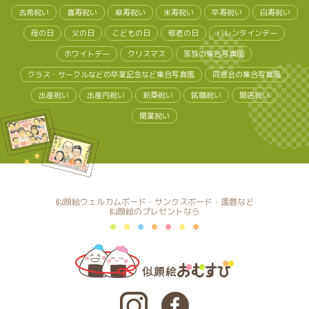
古希祝い
喜寿祝い
傘寿祝い
米寿祝い
卒寿祝い
白寿祝い
母の日
父の日
こどもの日
敬老の日
バレンタインデー
ホワイトデー
クリスマス
家族の集合写真風
クラス・サークルなどの卒業記念など集合写真風
同窓会の集合写真風
出産祝い
出産内祝い
新築祝い
就職祝い
開店祝い
開業祝い
似顔絵ウェルカムボード・サンクスボード・還暦など
似顔絵のプレゼントなら