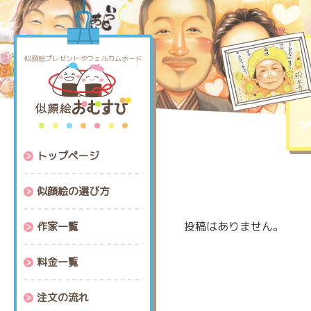
コ
ナ
ン
ビ
テ
ゲ
ン
ー
似顔絵プレゼントやウェルカムボード
ツ
シ
へ
ョ
ス
ン
キ
に
ッ
移
トップページ
プ
動
似顔絵の選び方
投稿はありません。
作家一覧
料金一覧
注文の流れ