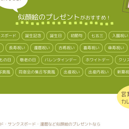
似顔絵のプレゼント
が
おすすめ！
クスボード
誕生記念
誕生日
初節句
七五三
入園祝い
い
長寿祝い
還暦祝い
古希祝い
喜寿祝い
傘寿祝い
もの日
敬老の日
バレンタインデー
ホワイトデー
クリ
写真風
同窓会の集合写真風
出産祝い
出産内祝い
新築
営
カ
ド・サンクスボード・還暦など
似顔絵のプレゼントなら