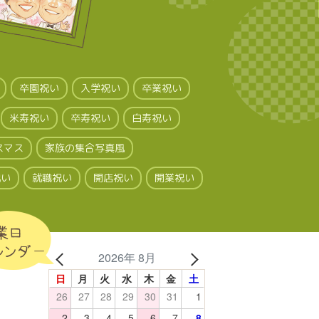
卒園祝い
入学祝い
卒業祝い
米寿祝い
卒寿祝い
白寿祝い
スマス
家族の集合写真風
祝い
就職祝い
開店祝い
開業祝い
業日
レンダー
2026年 8月
日
月
火
水
木
金
土
26
27
28
29
30
31
1
2
3
4
5
6
7
8