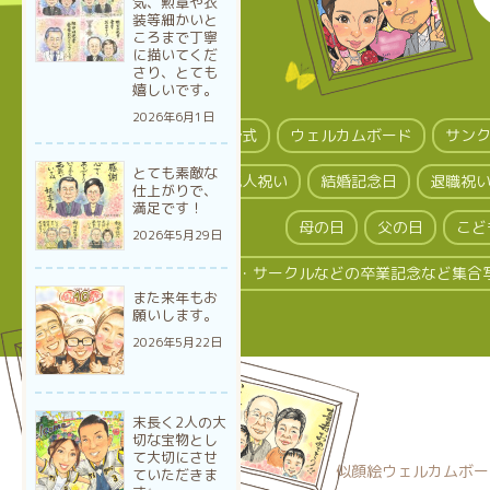
気、勲章や衣
装等細かいと
ころまで丁寧
に描いてくだ
さり、とても
嬉しいです。
2026年6月1日
結婚式
ウェルカムボード
サン
とても素敵な
成人祝い
結婚記念日
退職祝
仕上がりで、
満足です！
母の日
父の日
こど
2026年5月29日
クラス・サークルなどの卒業記念など集合
また来年もお
願いします。
2026年5月22日
末長く2人の大
切な宝物とし
て大切にさせ
似顔絵ウェルカムボー
ていただきま