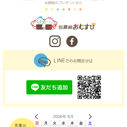
似顔絵のプレゼントなら
LINE
でのお問合せは
2026年 8月
日
月
火
水
木
金
土
営業日