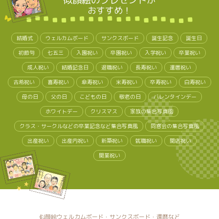
似顔絵のプレゼント
が
おすすめ！
結婚式
ウェルカムボード
サンクスボード
誕生記念
誕生日
初節句
七五三
入園祝い
卒園祝い
入学祝い
卒業祝い
成人祝い
結婚記念日
退職祝い
長寿祝い
還暦祝い
古希祝い
喜寿祝い
傘寿祝い
米寿祝い
卒寿祝い
白寿祝い
母の日
父の日
こどもの日
敬老の日
バレンタインデー
ホワイトデー
クリスマス
家族の集合写真風
クラス・サークルなどの卒業記念など集合写真風
同窓会の集合写真風
出産祝い
出産内祝い
新築祝い
就職祝い
開店祝い
開業祝い
似顔絵ウェルカムボード・サンクスボード・還暦など