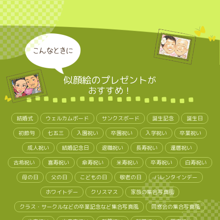
こんなときに
似顔絵のプレゼント
が
おすすめ！
結婚式
ウェルカムボード
サンクスボード
誕生記念
誕生日
初節句
七五三
入園祝い
卒園祝い
入学祝い
卒業祝い
成人祝い
結婚記念日
退職祝い
長寿祝い
還暦祝い
古希祝い
喜寿祝い
傘寿祝い
米寿祝い
卒寿祝い
白寿祝い
母の日
父の日
こどもの日
敬老の日
バレンタインデー
ホワイトデー
クリスマス
家族の集合写真風
クラス・サークルなどの卒業記念など集合写真風
同窓会の集合写真風