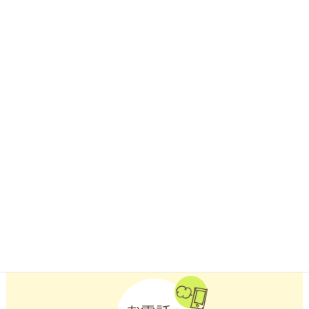
LINE
での
お問合せは
LINEアプリがインストールされたスマートフォンなどの携帯端
末から「友だち追加」ボタンをクリックするか、「QRコード」
を読み取ってください。