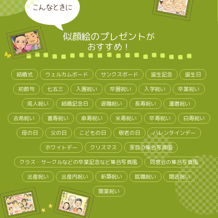
こんなときに
似顔絵のプレゼント
が
おすすめ！
結婚式
ウェルカムボード
サンクスボード
誕生記念
誕生日
初節句
七五三
入園祝い
卒園祝い
入学祝い
卒業祝い
成人祝い
結婚記念日
退職祝い
長寿祝い
還暦祝い
古希祝い
喜寿祝い
傘寿祝い
米寿祝い
卒寿祝い
白寿祝い
母の日
父の日
こどもの日
敬老の日
バレンタインデー
ホワイトデー
クリスマス
家族の集合写真風
クラス・サークルなどの卒業記念など集合写真風
同窓会の集合写真風
出産祝い
出産内祝い
新築祝い
就職祝い
開店祝い
開業祝い