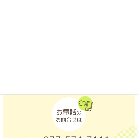
LINEアプリがインストールされたスマートフォンなどの携帯端
末から「友だち追加」ボタンをクリックするか、「QRコード」
を読み取ってください。
お電話
の
お問合せは