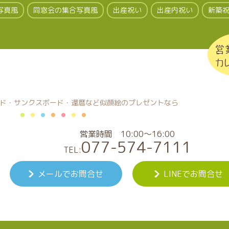
写真風
同窓会の集合写真風
出産祝い
出産内祝い
新築
営
カ
ド・サンクスボード・還暦など
似顔絵のプレゼントなら
営業時間 10:00～16:00
077-574-7111
TEL:
メールでお問合せ
LINEでお問合せ