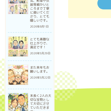
気、勲章や衣
装等細かいと
ころまで丁寧
に描いてくだ
さり、とても
嬉しいです。
2026年6月1日
とても素敵な
仕上がりで、
満足です！
2026年5月29日
また来年もお
願いします。
2026年5月22日
末長く2人の大
切な宝物とし
て大切にさせ
ていただきま