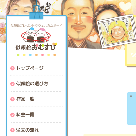
コ
ナ
ン
ビ
テ
ゲ
ン
ー
似顔絵プレゼントやウェルカムボード
ツ
シ
へ
ョ
ス
ン
キ
に
ッ
移
トップページ
プ
動
似顔絵の選び方
作家一覧
料金一覧
注文の流れ