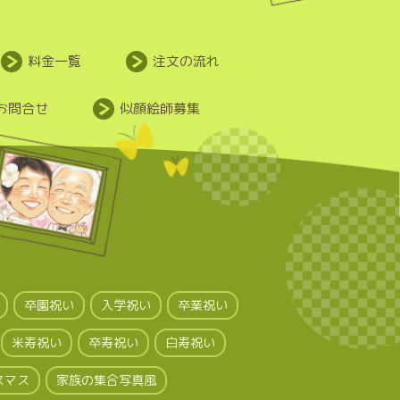
料金一覧
注文の流れ
お問合せ
似顔絵師募集
卒園祝い
入学祝い
卒業祝い
米寿祝い
卒寿祝い
白寿祝い
スマス
家族の集合写真風