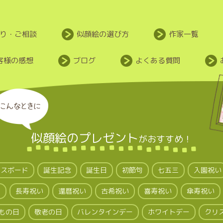
り・ご相談
似顔絵の選び方
作家一覧
客様の感想
ブログ
よくある質問
こんなときに
似顔絵のプレゼント
が
おすすめ！
クスボード
誕生記念
誕生日
初節句
七五三
入園祝い
い
長寿祝い
還暦祝い
古希祝い
喜寿祝い
傘寿祝い
もの日
敬老の日
バレンタインデー
ホワイトデー
クリ