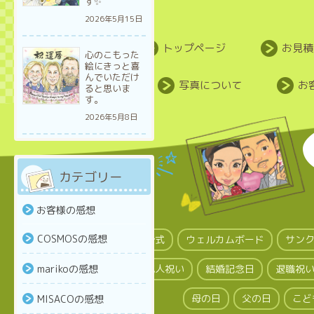
す✨
2026年5月15日
トップページ
お見積
心のこもった
絵にきっと喜
んでいただけ
写真について
お
ると思いま
す。
2026年5月8日
カテゴリー
お客様の感想
COSMOSの感想
結婚式
ウェルカムボード
サン
marikoの感想
成人祝い
結婚記念日
退職祝
母の日
父の日
こど
MISACOの感想