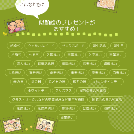
こんなときに
似顔絵のプレゼント
が
おすすめ！
結婚式
ウェルカムボード
サンクスボード
誕生記念
誕生日
初節句
七五三
入園祝い
卒園祝い
入学祝い
卒業祝い
成人祝い
結婚記念日
退職祝い
長寿祝い
還暦祝い
古希祝い
喜寿祝い
傘寿祝い
米寿祝い
卒寿祝い
白寿祝い
母の日
父の日
こどもの日
敬老の日
バレンタインデー
ホワイトデー
クリスマス
家族の集合写真風
クラス・サークルなどの卒業記念など集合写真風
同窓会の集合写真風
出産祝い
出産内祝い
新築祝い
就職祝い
開店祝い
開業祝い