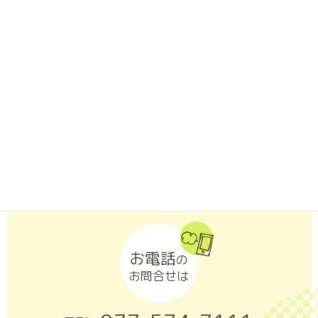
LINEアプリがインストールされたスマートフォンなどの携帯端
末から「友だち追加」ボタンをクリックするか、「QRコード」
を読み取ってください。
お電話
の
お問合せは