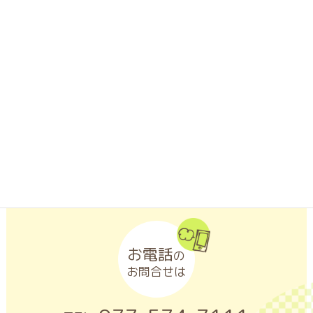
LINEアプリがインストールされたスマートフォンなどの携帯端
末から「友だち追加」ボタンをクリックするか、「QRコード」
を読み取ってください。
お電話
の
お問合せは