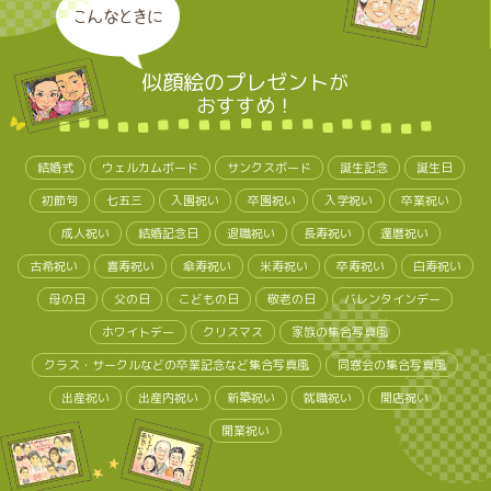
こんなときに
似顔絵のプレゼント
が
おすすめ！
結婚式
ウェルカムボード
サンクスボード
誕生記念
誕生日
初節句
七五三
入園祝い
卒園祝い
入学祝い
卒業祝い
成人祝い
結婚記念日
退職祝い
長寿祝い
還暦祝い
古希祝い
喜寿祝い
傘寿祝い
米寿祝い
卒寿祝い
白寿祝い
母の日
父の日
こどもの日
敬老の日
バレンタインデー
ホワイトデー
クリスマス
家族の集合写真風
クラス・サークルなどの卒業記念など集合写真風
同窓会の集合写真風
出産祝い
出産内祝い
新築祝い
就職祝い
開店祝い
開業祝い