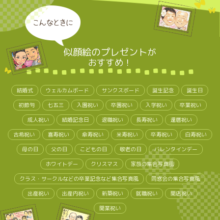
こんなときに
似顔絵のプレゼント
が
おすすめ！
結婚式
ウェルカムボード
サンクスボード
誕生記念
誕生日
初節句
七五三
入園祝い
卒園祝い
入学祝い
卒業祝い
成人祝い
結婚記念日
退職祝い
長寿祝い
還暦祝い
古希祝い
喜寿祝い
傘寿祝い
米寿祝い
卒寿祝い
白寿祝い
母の日
父の日
こどもの日
敬老の日
バレンタインデー
ホワイトデー
クリスマス
家族の集合写真風
クラス・サークルなどの卒業記念など集合写真風
同窓会の集合写真風
出産祝い
出産内祝い
新築祝い
就職祝い
開店祝い
開業祝い