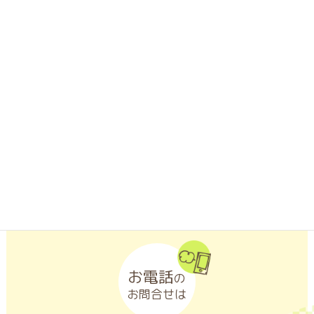
お問合せは
LINEアプリがインストールされたスマートフォンなどの携帯端
末から「友だち追加」ボタンをクリックするか、「QRコード」
を読み取ってください。
お電話
の
お問合せは