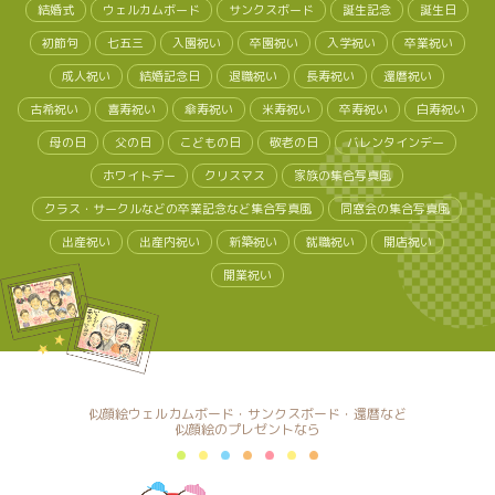
結婚式
ウェルカムボード
サンクスボード
誕生記念
誕生日
初節句
七五三
入園祝い
卒園祝い
入学祝い
卒業祝い
成人祝い
結婚記念日
退職祝い
長寿祝い
還暦祝い
古希祝い
喜寿祝い
傘寿祝い
米寿祝い
卒寿祝い
白寿祝い
母の日
父の日
こどもの日
敬老の日
バレンタインデー
ホワイトデー
クリスマス
家族の集合写真風
クラス・サークルなどの卒業記念など集合写真風
同窓会の集合写真風
出産祝い
出産内祝い
新築祝い
就職祝い
開店祝い
開業祝い
似顔絵ウェルカムボード・サンクスボード・還暦など
似顔絵のプレゼントなら