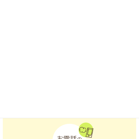
LINE
での
お問合せは
LINEアプリがインストールされたスマートフォンなどの携帯端
末から「友だち追加」ボタンをクリックするか、「QRコード」
を読み取ってください。
お電話