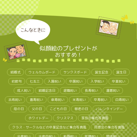
こんなときに
似顔絵のプレゼント
が
おすすめ！
結婚式
ウェルカムボード
サンクスボード
誕生記念
誕生日
初節句
七五三
入園祝い
卒園祝い
入学祝い
卒業祝い
成人祝い
結婚記念日
退職祝い
長寿祝い
還暦祝い
古希祝い
喜寿祝い
傘寿祝い
米寿祝い
卒寿祝い
白寿祝い
母の日
父の日
こどもの日
敬老の日
バレンタインデー
ホワイトデー
クリスマス
家族の集合写真風
クラス・サークルなどの卒業記念など集合写真風
同窓会の集合写真風
出産祝い
出産内祝い
新築祝い
就職祝い
開店祝い