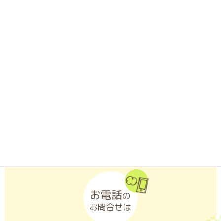
お問合せは
LINEアプリがインストールされたスマートフォンなどの携帯端
末から「友だち追加」ボタンをクリックするか、「QRコード」
を読み取ってください。
お電話
の
お問合せは