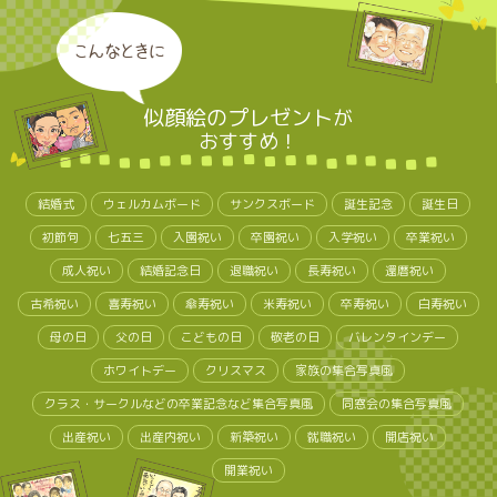
こんなときに
似顔絵のプレゼント
が
おすすめ！
結婚式
ウェルカムボード
サンクスボード
誕生記念
誕生日
初節句
七五三
入園祝い
卒園祝い
入学祝い
卒業祝い
成人祝い
結婚記念日
退職祝い
長寿祝い
還暦祝い
古希祝い
喜寿祝い
傘寿祝い
米寿祝い
卒寿祝い
白寿祝い
母の日
父の日
こどもの日
敬老の日
バレンタインデー
ホワイトデー
クリスマス
家族の集合写真風
クラス・サークルなどの卒業記念など集合写真風
同窓会の集合写真風
出産祝い
出産内祝い
新築祝い
就職祝い
開店祝い
開業祝い