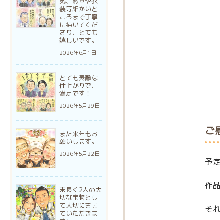
気、勲章や衣
装等細かいと
ころまで丁寧
に描いてくだ
さり、とても
嬉しいです。
2026年6月1日
とても素敵な
仕上がりで、
満足です！
2026年5月29日
ご
また来年もお
願いします。
2026年5月22日
予
作
末長く2人の大
切な宝物とし
て大切にさせ
そ
ていただきま