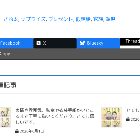
:
さね太
,
サプライズ
,
プレゼント
,
似顔絵
,
家族
,
還暦
Thread
Facebook
X
Bluesky
Copy
連記事
表情や雰囲気、勲章や衣装等細かいとこ
とても
ろまで丁寧に描いてくださり、とても嬉
202
しいです。
2026年6月1日