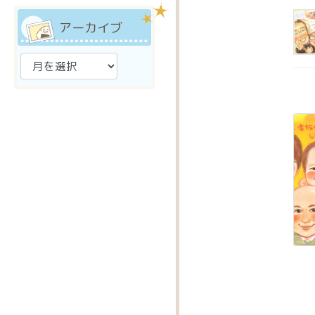
アーカイブ
ア
ー
カ
イ
ブ