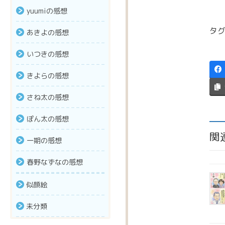
yuumiの感想
タグ
あきよの感想
いつきの感想
きよらの感想
さね太の感想
ぽん太の感想
関
一期の感想
春野なずなの感想
似顔絵
未分類