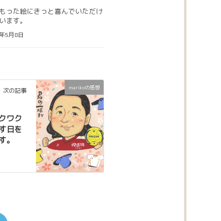
もった絵にきっと喜んでいただけ
います。
6年5月8日
marikoの感想
次の記事
クワク
す日を
す。